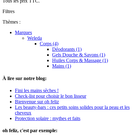
Tous les prix TTC.
Filtres
Thèmes :
Marques
Weleda
Corps (4)
Déodorants (1)
Gels Douche & Savons (1)
Huiles Corps & Massage (1)
Mains (1)
À lire sur notre blog:
Fini les mains sèches !
Check-list pour choisir le bon lisseur
Bienvenue sur oh feliz
Les beauty-bars : ces petits soins solides pour la peau et les
cheveux
Protection solaire : mythes et faits
oh feliz, c'est par exemple: