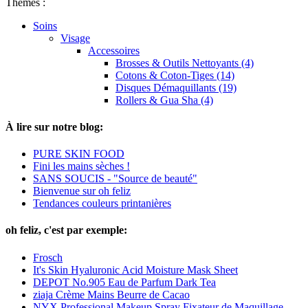
Thèmes :
Soins
Visage
Accessoires
Brosses & Outils Nettoyants (4)
Cotons & Coton-Tiges (14)
Disques Démaquillants (19)
Rollers & Gua Sha (4)
À lire sur notre blog:
PURE SKIN FOOD
Fini les mains sèches !
SANS SOUCIS - "Source de beauté"
Bienvenue sur oh feliz
Tendances couleurs printanières
oh feliz, c'est par exemple:
Frosch
It's Skin Hyaluronic Acid Moisture Mask Sheet
DEPOT No.905 Eau de Parfum Dark Tea
ziaja Crème Mains Beurre de Cacao
NYX Professional Makeup Spray Fixateur de Maquillage